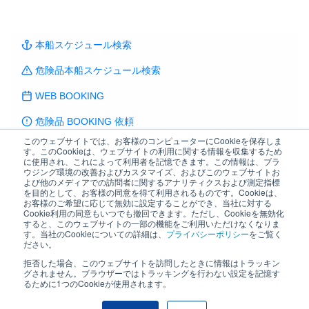
本船スケジュール検索
危険品本船スケジュール検索
WEB BOOKING
危険品 BOOKING 依頼
このウェブサイトでは、お客様のコンピューターにCookieを保存しま
見積もり依頼
す。このCookieは、ウェブサイトの利用に関する情報を収集するため
に使用され、これによって利用者を記憶できます。この情報は、ブラ
ウジング環境の改善およびカスタマイズ、およびこのウェブサイトお
貨物トレース
よび他のメディアでの訪問者に関するアナリティクスおよび測定指標
を目的として、お客様の同意を得て利用されるものです。Cookieは、
本船動静と換算レート
お客様のご希望に応じて無効に設定することができ、当社に対する
Cookie利用の同意もいつでも撤回できます。ただし、Cookieを無効化
すると、このウェブサイトの一部の機能をご利用いただけなくなりま
Excel Schedule
す。当社のCookieについての詳細は、
プライバシーポリシー
をご覧く
ださい。
海外代理店情報
拒否した場合、このウェブサイトを訪問したときに情報はトラッキン
グされません。ブラウザーではトラッキングを行わない設定を記憶す
もっと見る
るために1つのCookieが使用されます。
SYSTEM